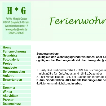
Home
Ferienwohnung
Sonderangebote
Grundriss
- gültig auf den Wohnungsgrundpreis mit 2/3 oder 4
Fotogalerie
- gültig nur bei Buchungen direkt über fewoguder
Preise
Angebote
1. Early Bird Frühbucherrabatt -10% bei Buchungen m
Belegungsplan
nicht gültig für Juli, August und 18-31.Dezember
Anfahrt
2. Last Minute Rabatt -10% bei Buchungen innerhalb d
Bewertungen
3.
Juni Sonderaktion -10% für alle Buchungen für d
..
4. Aktionen sind nicht kombinierbar.
Sommer
Winter
Aktivitäten
Partner
Datenschutz